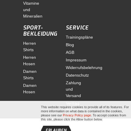
Vitamine
und
Mineralien
SPORT-
SERVICE
BEKLEIDUNG
Trainingspläne
Herren
Blog
Shirts
AGB
Herren
Impressum
Hosen
Widerrufsbelehrung
Damen
Datenschutz
Shirts
Zahlung
Damen
und
Hosen
Versand
Vertrag
This website requires cookies to provide all of its features. For
widerrufen
more information on what data is contained in the cookies,
please see our
Privacy Policy page
. To accept cookies from
this site, please click the Allow button below.
ERLAUBEN