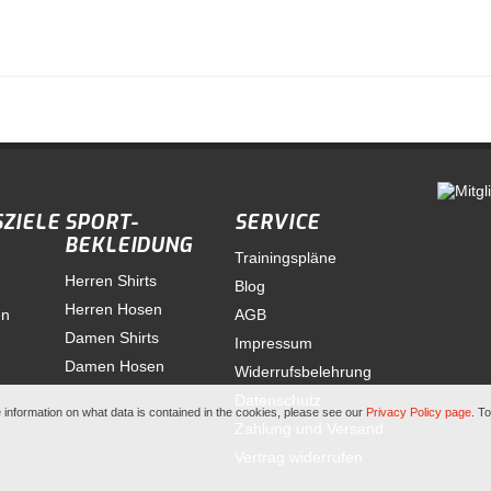
SZIELE
SPORT-
SERVICE
BEKLEIDUNG
Trainingspläne
Herren Shirts
Blog
Herren Hosen
en
AGB
Damen Shirts
Impressum
Damen Hosen
Widerrufsbelehrung
Datenschutz
re information on what data is contained in the cookies, please see our
Privacy Policy page
. T
Zahlung und Versand
Vertrag widerrufen