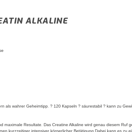
EATIN ALKALINE
se
tlern als wahrer Geheimtipp. ? 120 Kapseln ? säurestabil ? kann zu Ge
d maximale Resultate. Das Creatine Alkaline wird genau diesem Ruf ger
ahmen kurzzeitiger intensiver körperlicher Betätigung.Dabei kann es z