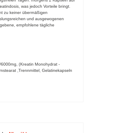
ngsfreien Tagen: morgens 2 Kapseln auf
tindosis, was jedoch Vorteile bringt.
mmt zu keiner übermäßigen
hslungsreichen und ausgewogenen
gebene, empfohlene tägliche
g/6000mg, (Kreatin Monohydrat -
tearat ,Trennmittel, Gelatinekapseln