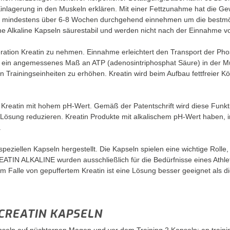
inlagerung in den Muskeln erklären. Mit einer Fettzunahme hat die Ge
t du mindestens über 6-8 Wochen durchgehend einnehmen um die bestmö
ine Alkaline Kapseln säurestabil und werden nicht nach der Einnahme 
ion Kreatin zu nehmen. Einnahme erleichtert den Transport der Pho
en ein angemessenes Maß an ATP (adenosintriphosphat Säure) in der Mu
Trainingseinheiten zu erhöhen. Kreatin wird beim Aufbau fettfreier Kö
reatin mit hohem pH-Wert. Gemäß der Patentschrift wird diese Funkt
in Lösung reduzieren. Kreatin Produkte mit alkalischem pH-Wert haben
.
iellen Kapseln hergestellt. Die Kapseln spielen eine wichtige Rolle, 
EATIN ALKALINE wurden ausschließlich für die Bedürfnisse eines Athle
Falle von gepuffertem Kreatin ist eine Lösung besser geeignet als d
CREATIN KAPSELN