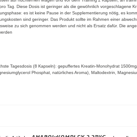
seln auf nüchternen Magen und vor dem Training 2 Kapseln; an traini
 Tag. Diese Dosis ist geringer als die gewöhnlich vorgeschlagene Krea
tigungsphase: es ist keine Pause in der Supplementierung nötig, es ko
ngskosten sind geringer. Das Produkt sollte im Rahmen einer abwec
weise zu sich genommen werden und nicht als Ersatz dafür. Die ange
werden
öchste Tagesdosis (8 Kapseln): gepuffertes Kreatin-Monohydrat 1500m
siumglycerol Phosphat, natürliches Aroma), Maltodextrin, Magnesiums