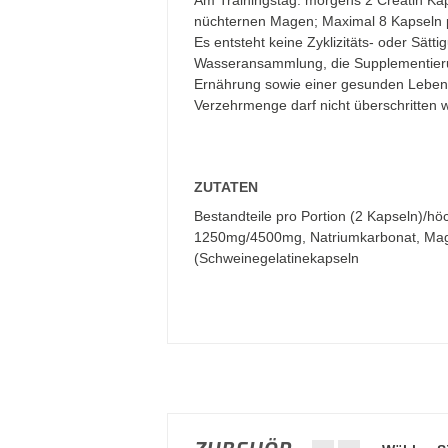
Am Trainingstag: morgens 2 Creatin Kap
nüchternen Magen; Maximal 8 Kapseln pro
Es entsteht keine Zyklizitäts- oder Sät
Wasseransammlung, die Supplementieru
Ernährung sowie einer gesunden Lebens
Verzehrmenge darf nicht überschritten 
ZUTATEN
Bestandteile pro Portion (2 Kapseln)/h
1250mg/4500mg, Natriumkarbonat, Magne
(Schweinegelatinekapseln