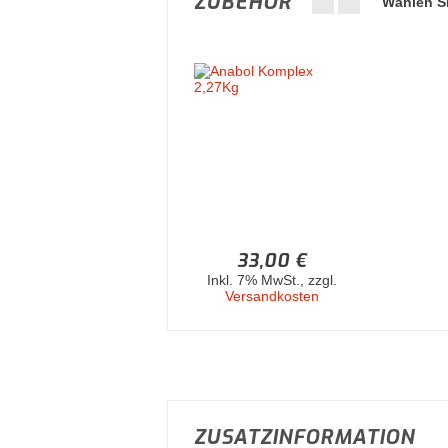
ZUBEHÖR
Wählen Si
33,00 €
Inkl. 7% MwSt.
,
zzgl.
Versandkosten
ZUSATZINFORMATION