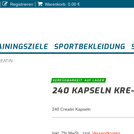
Registrieren
Warenkorb:
0,00 €
AININGSZIELE
SPORTBEKLEIDUNG
REATIN
VERFÜGBARKEIT:
AUF LAGER
240 KAPSELN KRE
240 Creatin Kapseln
Inkl. 7% MwSt.
,
zzgl.
Versandkosten