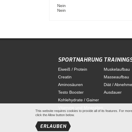
Nein
Nein
SPORTNAHRUNG
TRAINING
Eiweiß / Protein
Muskelaufbau
Creatin
Masseaufbau
Aminosäuren
Diät / Abnehm
Testo Booster
Ausdauer
Kohlehydrate / Gainer
Vitamine und Mineralien
This website requires cookies to provide all of its features. For mo
click the Allow button below.
ERLAUBEN